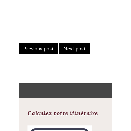
POST
NAVIGATION
Previous post
Next post
Calculez votre itinéraire