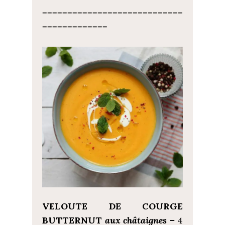
============================
=============
VELOUTE DE COURGE
BUTTERNUT
aux châtaignes –
4