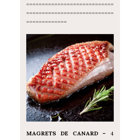
============================
============================
=============
MAGRETS DE CANARD
–
4