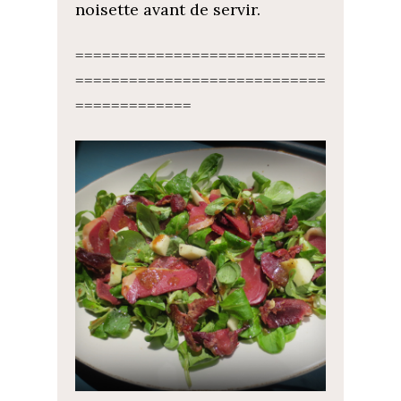
noisette avant de servir.
============================
============================
=============