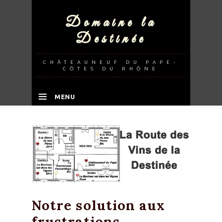
Domaine la
Destinée
CHÂTEAUNEUF DU PAPE-
CÔTES DU RHÔNE
MENU
SKIP TO CONTENT
Notre solution aux
frustrations