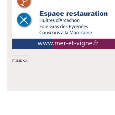
J’AIME ÇA :