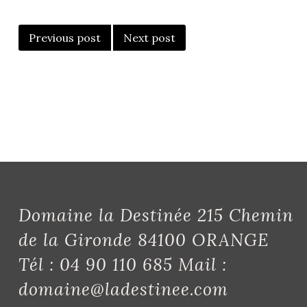
POST
NAVIGATION
Previous post
Next post
Domaine la Destinée 215 Chemin
de la Gironde 84100 ORANGE
Tél : 04 90 110 685 Mail :
domaine@ladestinee.com