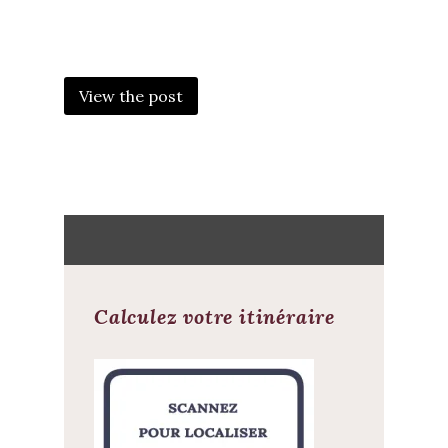
POST
NAVIGATION
View the post
Calculez votre itinéraire