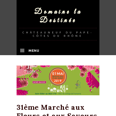
Domaine la
Destinée
CHÂTEAUNEUF DU PAPE-
CÔTES DU RHÔNE
MENU
SKIP TO CONTENT
31ème Marché aux
Fleurs et aux Saveurs